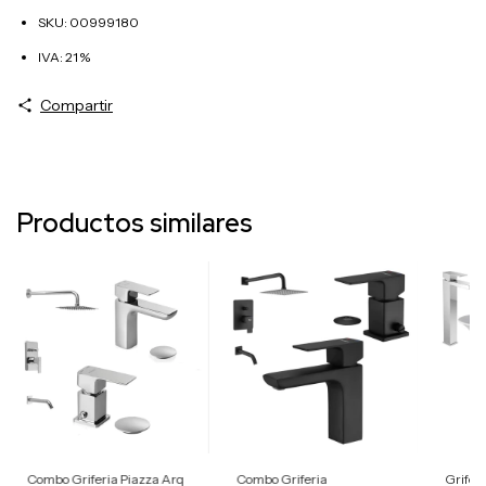
SKU: 00999180
IVA: 21 %
Compartir
Productos similares
Combo Griferia Piazza Arq
Combo Griferia
Grifer