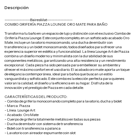
Descripción
-----------------BairesMat-----------------
COMBO GRIFERÍA PIAZZA LOUNGE ORO MATE PARA BAÑO
Transforma tu baño en un espacio de lujo y distinción con el exclusivo Combo de
Grifería Piazza Lounge. Este conjunto completo, en un sofisticado acabado Oro
Mate, incluye un lavatorio monocomando, una ducha de embutir con
transferencia y un bidet monocomando, todos diseñados para ofrecer una
experiencia superior en estética y funcionalidad. La línea Lounge Art de Piazza
combina un diseño moderno y minimalista con la durabilidad de sus
componentes metálicos, garantizando una alta resistencia y un rendimiento
excepcional. Cada pieza ha sido pensada para embellecer su ambiente y
ofrecer el máximo confort en el uso diario. El acabado oro mate aporta un toque
de elegancia contemporánea, ideal para baños que buscan un estilo
vanguardista y sofisticado. Este combo es la elección perfecta para quienes
valoran la calidad, el diseño y la eficiencia en su hogar. Disfruta de la
innovación y el prestigio de Piazza en cada detalle.
CARACTERÍSTICAS DEL PRODUCTO:
- Combo de grifería monocomando completo para lavatorio, ducha y bidet
- Marca: Piazza
- Línea: Lounge Art
- Acabado: Oro Mate
- Cuerpo de grifería totalmente metálico en todas sus piezas
- Ducha de embutir con sistema de transferencia
- Bidet con transferencia a palanca
- Lavatorio con aireador espumante coin slot