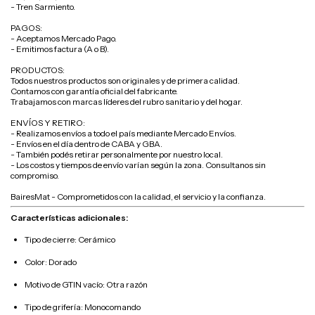
- Tren Sarmiento.
PAGOS:
- Aceptamos Mercado Pago.
- Emitimos factura (A o B).
PRODUCTOS:
Todos nuestros productos son originales y de primera calidad.
Contamos con garantía oficial del fabricante.
Trabajamos con marcas líderes del rubro sanitario y del hogar.
ENVÍOS Y RETIRO:
- Realizamos envíos a todo el país mediante Mercado Envíos.
- Envíos en el día dentro de CABA y GBA.
- También podés retirar personalmente por nuestro local.
- Los costos y tiempos de envío varían según la zona. Consultanos sin
compromiso.
BairesMat - Comprometidos con la calidad, el servicio y la confianza.
Características adicionales:
Tipo de cierre: Cerámico
Color: Dorado
Motivo de GTIN vacío: Otra razón
Tipo de grifería: Monocomando