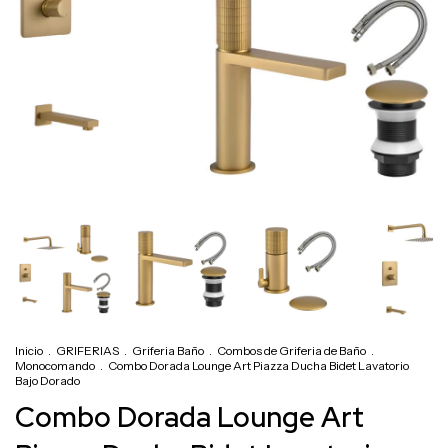
Inicio
.
GRIFERIAS
.
Griferia Baño
.
Combos de Griferia de Baño
.
Monocomando
.
Combo Dorada Lounge Art Piazza Ducha Bidet Lavatorio
Bajo Dorado
Combo Dorada Lounge Art