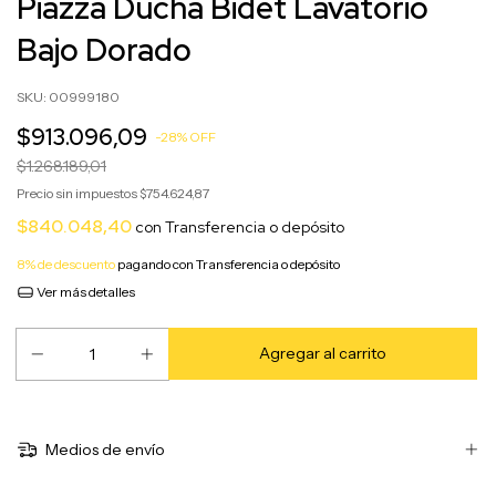
Piazza Ducha Bidet Lavatorio
Bajo Dorado
SKU:
00999180
$913.096,09
-
28
%
OFF
$1.268.189,01
Precio sin impuestos
$754.624,87
$840.048,40
con
Transferencia o depósito
8% de descuento
pagando con Transferencia o depósito
Ver más detalles
Medios de envío