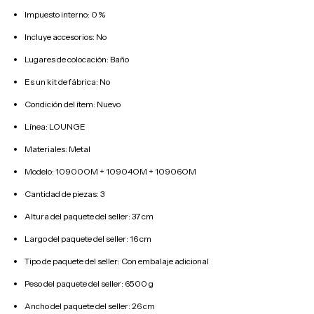
Impuesto interno: 0 %
Incluye accesorios: No
Lugares de colocación: Baño
Es un kit de fábrica: No
Condición del ítem: Nuevo
Línea: LOUNGE
Materiales: Metal
Modelo: 10900OM + 10904OM + 10906OM
Cantidad de piezas: 3
Altura del paquete del seller: 37 cm
Largo del paquete del seller: 16 cm
Tipo de paquete del seller: Con embalaje adicional
Peso del paquete del seller: 6500 g
Ancho del paquete del seller: 26 cm