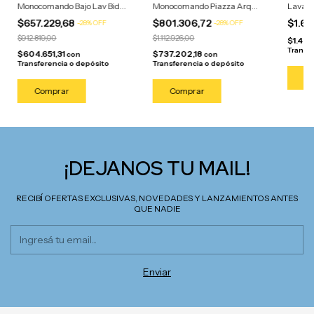
Monocomando Bajo Lav Bidet
Monocomando Piazza Arq
Lavator
Bañera Plateado
Negro Lav Bidet Bañera
Monoc
$657.229,68
$801.306,72
$1.62
-
28
%
OFF
-
28
%
OFF
$912.819,00
$1.112.926,00
$1.49
Transf
$604.651,31
$737.202,18
con
con
Transferencia o depósito
Transferencia o depósito
¡DEJANOS TU MAIL!
RECIBÍ OFERTAS EXCLUSIVAS, NOVEDADES Y LANZAMIENTOS ANTES
QUE NADIE