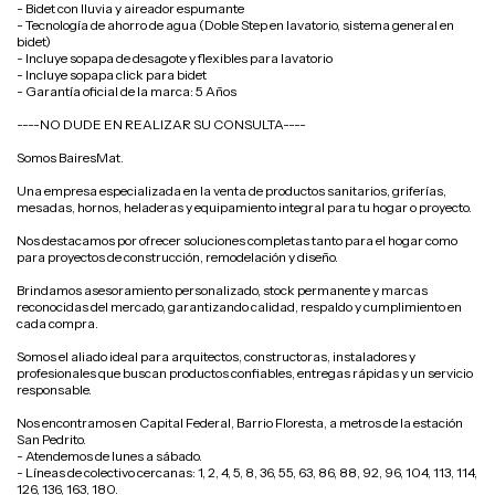
- Bidet con lluvia y aireador espumante
- Tecnología de ahorro de agua (Doble Step en lavatorio, sistema general en
bidet)
- Incluye sopapa de desagote y flexibles para lavatorio
- Incluye sopapa click para bidet
- Garantía oficial de la marca: 5 Años
----NO DUDE EN REALIZAR SU CONSULTA----
Somos BairesMat.
Una empresa especializada en la venta de productos sanitarios, griferías,
mesadas, hornos, heladeras y equipamiento integral para tu hogar o proyecto.
Nos destacamos por ofrecer soluciones completas tanto para el hogar como
para proyectos de construcción, remodelación y diseño.
Brindamos asesoramiento personalizado, stock permanente y marcas
reconocidas del mercado, garantizando calidad, respaldo y cumplimiento en
cada compra.
Somos el aliado ideal para arquitectos, constructoras, instaladores y
profesionales que buscan productos confiables, entregas rápidas y un servicio
responsable.
Nos encontramos en Capital Federal, Barrio Floresta, a metros de la estación
San Pedrito.
- Atendemos de lunes a sábado.
- Líneas de colectivo cercanas: 1, 2, 4, 5, 8, 36, 55, 63, 86, 88, 92, 96, 104, 113, 114,
126, 136, 163, 180.