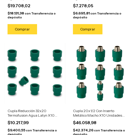
$19.708,02
$7.278,05
$18.131,38
$6.695,81
con
Transferencia o
con
Transferencia o
depósito
depósito
Cupla Reducción 32x20
Cupla 20x1/2 Con Inserto
Termofusion Agua Latyn X10
Metálico Macho X10 Unidades
Unidades
Agua
$10.217,99
$46.058,98
$9.400,55
$42.374,26
con
Transferencia o
con
Transferencia o
depósito
depósito