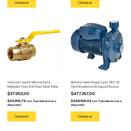
Valvula Llave Esferica Para
Bomba Centrifuga Cpm 180 1.5
Medidor Gas 3/4 Paso Total 4 Bar
Hp Elevadora De Agua Pluvius
Azul
$37.953,00
$477.357,00
$34.916,76
$439.168,44
con
Transferencia o
con
Transferencia o
depósito
depósito