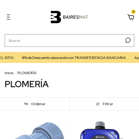
0
O
8% de Descuento abonando con TRANSFERENCIA BANCARIA
Aprovechá
Inicio
.
PLOMERÍA
PLOMERÍA
Ordenar
Filtrar