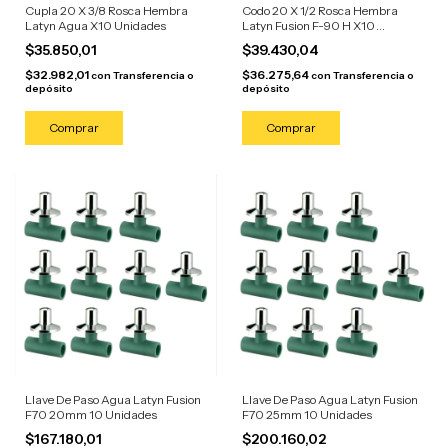
Cupla 20 X 3/8 Rosca Hembra
Codo 20 X 1/2 Rosca Hembra
Latyn Agua X10 Unidades
Latyn Fusion F-90 H X10
Unidades
$35.850,01
$39.430,04
$32.982,01
$36.275,64
con
Transferencia o
con
Transferencia o
depósito
depósito
Llave De Paso Agua Latyn Fusion
Llave De Paso Agua Latyn Fusion
F70 20mm 10 Unidades
F70 25mm 10 Unidades
$167.180,01
$200.160,02