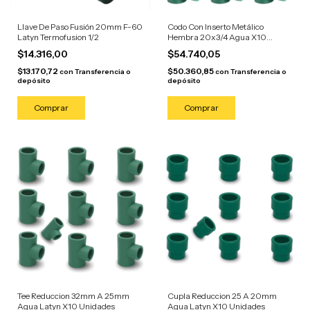
Llave De Paso Fusión 20mm F-60
Codo Con Inserto Metálico
Latyn Termofusion 1/2
Hembra 20x3/4 Agua X10
Unidades
$14.316,00
$54.740,05
$13.170,72
$50.360,85
con
Transferencia o
con
Transferencia o
depósito
depósito
Tee Reduccion 32mm A 25mm
Cupla Reduccion 25 A 20mm
Agua Latyn X10 Unidades
Agua Latyn X10 Unidades