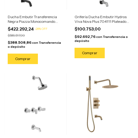
Ducha Embutir Transferencia
Grifería Ducha Embutir Hydros
Negra Piazza Monocomando
Viva Nova Plus 704111 Plateado
Lounge Negro Mate
Cromado
$422.292,24
$100.753,00
-
28
%
OFF
$586.517,00
$92.692,76
con
Transferencia o
depósito
$388.508,86
con
Transferencia
o depósito