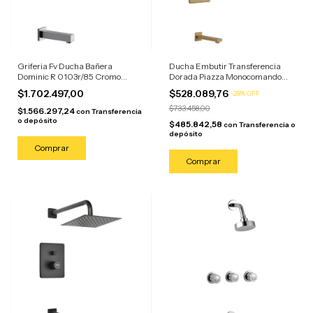
Griferia Fv Ducha Bañera
Ducha Embutir Transferencia
Dominic R 0103r/85 Cromo
Dorada Piazza Monocomando
Acabado Brillante Color Plateado
Lounge Oro Mate
$1.702.497,00
$528.089,76
-
28
%
OFF
$733.458,00
$1.566.297,24
con
Transferencia
o depósito
$485.842,58
con
Transferencia o
depósito