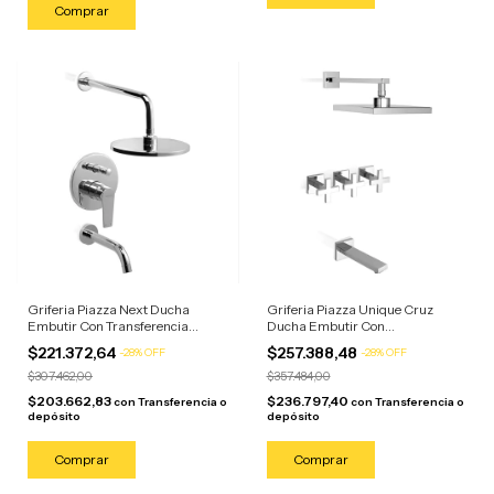
Griferia Piazza Next Ducha
Griferia Piazza Unique Cruz
Embutir Con Transferencia
Ducha Embutir Con
Cromado Plateado Cromado
Transferencia Plateado Cromado
$221.372,64
$257.388,48
-
28
%
OFF
-
28
%
OFF
$307.462,00
$357.484,00
$203.662,83
$236.797,40
con
Transferencia o
con
Transferencia o
depósito
depósito