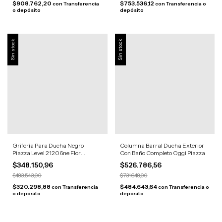
$908.762,20
$753.536,12
con
Transferencia
con
Transferencia o
o depósito
depósito
Sin stock
Sin stock
Grifería Para Ducha Negro
Columna Barral Ducha Exterior
Piazza Level 21206ne Flor
Con Baño Completo Oggi Piazza
Cuadrada Negro
$348.150,96
$526.786,56
$483.543,00
$731.648,00
$320.298,88
$484.643,64
con
Transferencia
con
Transferencia o
o depósito
depósito