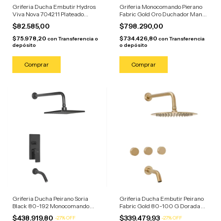
Griferia Ducha Embutir Hydros
Griferia Monocomando Pierano
Viva Nova 704211 Plateado
Fabric Gold Oro Duchador Mano
Cromado
Dorado Mate
$82.585,00
$798.290,00
$75.978,20
$734.426,80
con
Transferencia o
con
Transferencia
depósito
o depósito
Griferia Ducha Peirano Soria
Griferia Ducha Embutir Peirano
Black 80-192 Monocomando
Fabric Gold 80-100 G Dorada
Negro Negro Mate
Dorado Mate
$438.919,80
$339.479,93
-
27
%
OFF
-
27
%
OFF