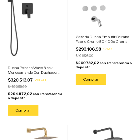
Griferia Ducha Embutir Peirano
Fabric Cromo 80-100c Cromado
Plateado Cromado
$293.186,98
-
27
%
OFF
$401.626,00
$269.732,02
con
Transferencia o
depósito
Ducha Peirano Wave Black
Monocomando Con Duchador
Negro
$320.513,07
-
27
%
OFF
$439.059,00
$294.872,02
con
Transferencia
o depósito