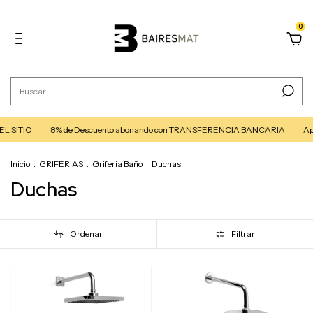
0
IO
8% de Descuento abonando con TRANSFERENCIA BANCARIA
Aprovech
Inicio
.
GRIFERIAS
.
Griferia Baño
.
Duchas
Duchas
Ordenar
Filtrar