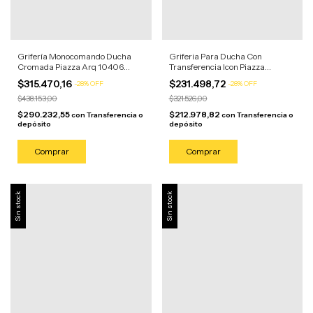
Grifería Monocomando Ducha
Griferia Para Ducha Con
Cromada Piazza Arq 10406
Transferencia Icon Piazza
Cromado
Cromada Plateado Cromado
$315.470,16
$231.498,72
-
28
%
OFF
-
28
%
OFF
$438.153,00
$321.526,00
$290.232,55
$212.978,82
con
Transferencia o
con
Transferencia o
depósito
depósito
Sin stock
Sin stock