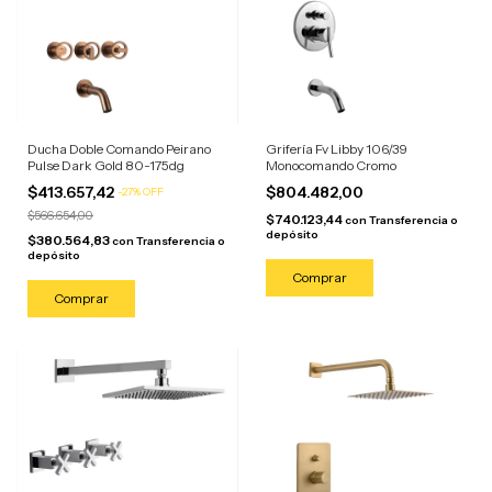
Ducha Doble Comando Peirano
Grifería Fv Libby 106/39
Pulse Dark Gold 80-175dg
Monocomando Cromo
$413.657,42
$804.482,00
-
27
%
OFF
$566.654,00
$740.123,44
con
Transferencia o
depósito
$380.564,83
con
Transferencia o
depósito