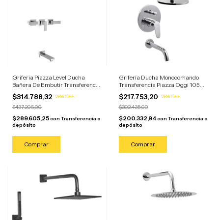
Griferia Piazza Level Ducha
Grifería Ducha Monocomando
Bañera De Embutir Transferencia
Transferencia Piazza Oggi 10506
Plateado Cromado
Plateado Cromado
$314.788,32
$217.753,20
-
28
%
OFF
-
28
%
OFF
$437.206,00
$302.435,00
$289.605,25
$200.332,94
con
Transferencia o
con
Transferencia o
depósito
depósito