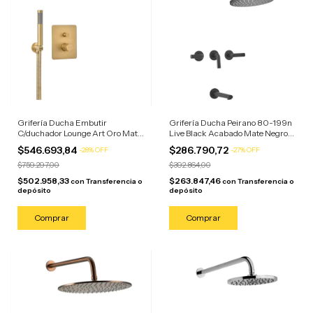
Grifería Ducha Embutir
Grifería Ducha Peirano 80-199n
C/duchador Lounge Art Oro Mate
Live Black Acabado Mate Negro
Piazza
Mate
$546.693,84
$286.790,72
-
28
%
OFF
-
27
%
OFF
$759.297,00
$392.864,00
$502.958,33
$263.847,46
con
Transferencia o
con
Transferencia o
depósito
depósito