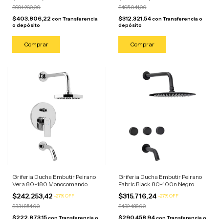
$601.260,00
$465.041,00
$403.806,22
$312.321,54
con
Transferencia
con
Transferencia o
o depósito
depósito
Griferia Ducha Embutir Peirano
Griferia Ducha Embutir Peirano
Vera 80-180 Monocomando
Fabric Black 80-100n Negro
Cromo Plateado Cromado
Negro Mate
$242.253,42
$315.716,24
-
27
%
OFF
-
27
%
OFF
$331.854,00
$432.488,00
$222.873,15
$290.458,94
con
Transferencia o
con
Transferencia o