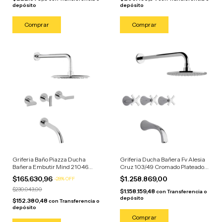
depósito
depósito
Griferia Baño Piazza Ducha
Griferia Ducha Bañera Fv Alesia
Bañera Embutir Mind 21046
Cruz 103/49 Cromado Plateado
Cromo Plateado Cromado
Cromado
$165.630,96
$1.258.869,00
-
28
%
OFF
$230.043,00
$1.158.159,48
con
Transferencia o
depósito
$152.380,48
con
Transferencia o
depósito