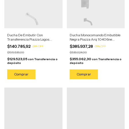
Ducha De Embutir Con
Ducha Monocomando Embutible
Transferencia Piazza Logos
Negra Piazza Arq 10406ne
22306
Negro Mate
$140.785,92
$385.937,28
-
28
%
OFF
-
28
%
OFF
$195.536,00
$536.024,00
$129.523,05
$355.062,30
con
Transferencia o
con
Transferencia o
depósito
depósito