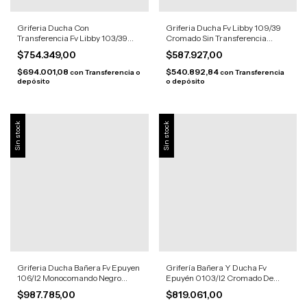
Griferia Ducha Con
Griferia Ducha Fv Libby 109/39
Transferencia Fv Libby 103/39
Cromado Sin Transferencia
Cromado Cromo
Plateado
$754.349,00
$587.927,00
$694.001,08
$540.892,84
con
Transferencia o
con
Transferencia
depósito
o depósito
Sin stock
Sin stock
Griferia Ducha Bañera Fv Epuyen
Grifería Bañera Y Ducha Fv
106/l2 Monocomando Negro
Epuyén 0103/l2 Cromado De
Mate
Embutir Cromo
$987.785,00
$819.061,00