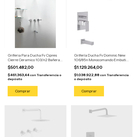
Griferia Para Ducha Fv Cipres
Grifería Ducha Fv Dominic New
Cierre Ceramico 103/n2 Bañera
106/85n Monocomando Embutir
Plateado Cromado
Cromo Cromado
$501.482,00
$1.129.264,00
$461.363,44
$1.038.922,88
con
Transferencia o
con
Transferencia
depósito
o depósito