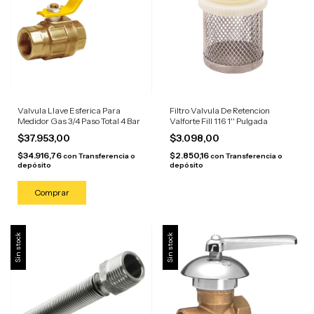
Valvula Llave Esferica Para
Filtro Valvula De Retencion
Medidor Gas 3/4 Paso Total 4 Bar
Valforte Fill 116 1'' Pulgada
$37.953,00
$3.098,00
$34.916,76
$2.850,16
con
Transferencia o
con
Transferencia o
depósito
depósito
Sin stock
Sin stock