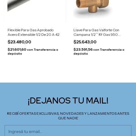
Flexible Para Gas Aprobado
Llave Para Gas Valforte Con
Acero Extensible 1/2 De 20 A 42
Campana 1/2´´ Rf Gas 950
Cocina
$23.480,00
$25.643,00
$21.601,60
$23.591,56
con
Transferencia o
con
Transferencia o
depósito
depósito
¡DEJANOS TU MAIL!
RECIBÍ OFERTAS EXCLUSIVAS, NOVEDADES Y LANZAMIENTOS ANTES
QUE NADIE