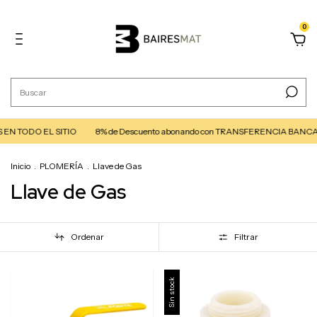
0
 EN TODO EL SITIO
8% de Descuento abonando con TRANSFERENCIA BANCA
Inicio
.
PLOMERÍA
.
Llave de Gas
Llave de Gas
Ordenar
Filtrar
Sin stock