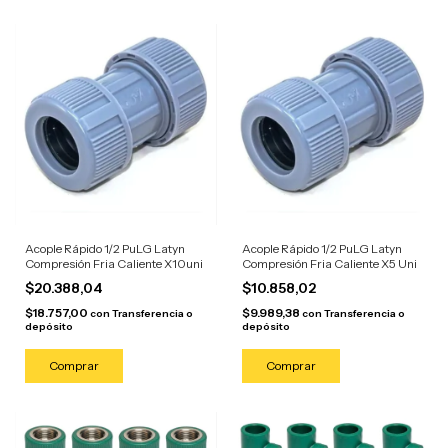
Acople Rápido 1/2 PuLG Latyn
Acople Rápido 1/2 PuLG Latyn
Compresión Fria Caliente X10uni
Compresión Fria Caliente X5 Uni
$20.388,04
$10.858,02
$18.757,00
$9.989,38
con
Transferencia o
con
Transferencia o
depósito
depósito