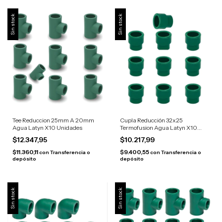
Sin stock
Sin stock
Tee Reduccion 25mm A 20mm
Cupla Reducción 32x25
Agua Latyn X10 Unidades
Termofusion Agua Latyn X10
Unidades
$12.347,95
$10.217,99
$11.360,11
$9.400,55
con
Transferencia o
con
Transferencia o
depósito
depósito
Sin stock
Sin stock