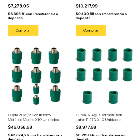
Unidades
$7.278,05
$10.217,99
$6.695,81
$9.400,55
con
Transferencia o
con
Transferencia o
depósito
depósito
Cupla 20x1/2 Con Inserto
Cupla 32 Agua Termofusion
Metálico Macho X10 Unidades
Latyn F-270 X 10 Unidades
Agua
$46.058,98
$8.977,98
$42.374,26
$8.259,74
con
Transferencia o
con
Transferencia o
depósito
depósito