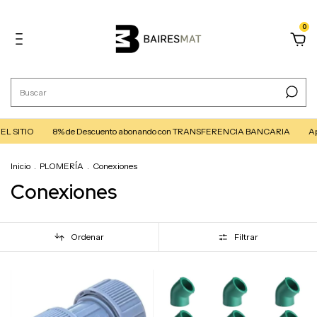
0
O
8% de Descuento abonando con TRANSFERENCIA BANCARIA
Aprovechá
Inicio
.
PLOMERÍA
.
Conexiones
Conexiones
Ordenar
Filtrar