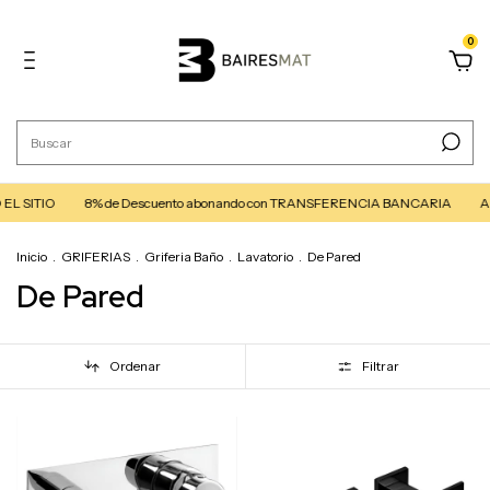
0
 SITIO
8% de Descuento abonando con TRANSFERENCIA BANCARIA
Aprov
Inicio
.
GRIFERIAS
.
Griferia Baño
.
Lavatorio
.
De Pared
De Pared
Ordenar
Filtrar