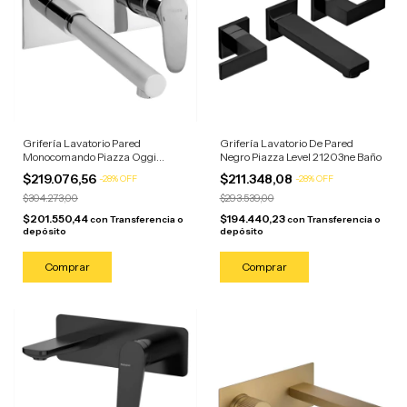
Grifería Lavatorio Pared
Grifería Lavatorio De Pared
Monocomando Piazza Oggi
Negro Piazza Level 21203ne Baño
10503 Baño Plateado Cromado
$219.076,56
$211.348,08
-
28
%
OFF
-
28
%
OFF
$304.273,00
$293.539,00
$201.550,44
$194.440,23
con
Transferencia o
con
Transferencia o
depósito
depósito