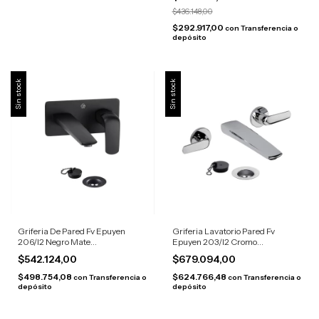
$436.148,00
$292.917,00
con
Transferencia o
depósito
Sin stock
Sin stock
Griferia De Pared Fv Epuyen
Griferia Lavatorio Pared Fv
206/l2 Negro Mate
Epuyen 203/l2 Cromo
Monocomando
Monocomando Cromado
$542.124,00
$679.094,00
$498.754,08
$624.766,48
con
Transferencia o
con
Transferencia o
depósito
depósito