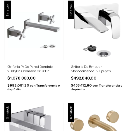
Sin stock
Sin stock
Griferia Fv De Pared Dominic
Grifería De Embutir
203r/85 Cromado Cruz De
Monocomando Fv Epuyén
Embutir Plateado
0206/l2 Cromado Cromo
$1.078.360,00
$492.840,00
$992.091,20
$453.412,80
con
Transferencia o
con
Transferencia o
depósito
depósito
Sin stock
Sin stock