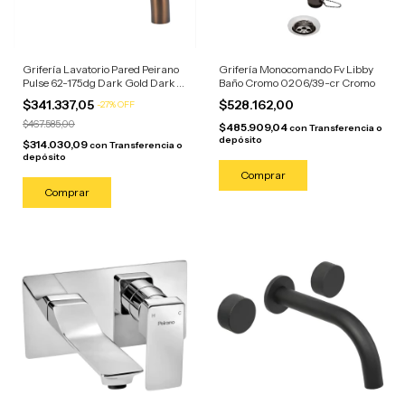
Grifería Lavatorio Pared Peirano
Grifería Monocomando Fv Libby
Pulse 62-175dg Dark Gold Dark
Baño Cromo 0206/39-cr Cromo
Gold Mate
$341.337,05
$528.162,00
-
27
%
OFF
$467.585,00
$485.909,04
con
Transferencia o
depósito
$314.030,09
con
Transferencia o
depósito