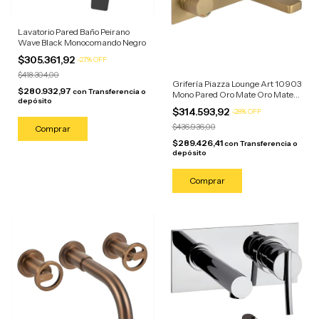
Lavatorio Pared Baño Peirano
Wave Black Monocomando Negro
$305.361,92
-
27
%
OFF
$418.304,00
Grifería Piazza Lounge Art 10903
$280.932,97
con
Transferencia o
Mono Pared Oro Mate Oro Mate
depósito
Mate
$314.593,92
-
28
%
OFF
$436.936,00
$289.426,41
con
Transferencia o
depósito