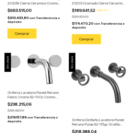
203/39 Cierre Ceramico Cromo
21203 Cromado Cierre Ceramico
Cromado
Plateado
$663.515,00
$189.641,52
-
28
%
OFF
$263.391,00
$610.433,80
con
Transferencia o
depósito
$174.470,20
con
Transferencia o
depósito
Sin stock
Sin stock
Griferia Lavatorio Pared Peirano
Fabric Cromo 62-100c Cromo
Brillante
$238.215,06
$326.322,00
$219.157,86
con
Transferencia o
Grifería De Baño Lavatorio Pared
depósito
Peirano Pulse 62-175gr Grafito
Mate
$318.388,04