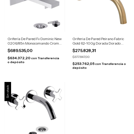
Grifería De Pared Fv Dominic New
Griferia De Pared Peirano Fabric
0206/85n Monocomando Cromo
Gold 62-100g Dorada Dorado
Cromado
Mate
$689.535,00
$275.828,31
$377.847,00
$634.372,20
con
Transferencia
o depósito
$253.762,05
con
Transferencia o
depósito
Sin stock