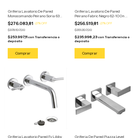
Griferia Lavatorio De Pared
Griferia Lavatorio De Pared
Monocomando Peirano Soria 63-
Peirano Fabric Negro 62-100n
152 Plateado Cromado
Negro Negro/mate
$276.083,81
$256.519,81
-
27
%
OFF
-
27
%
OFF
$378.197,00
$351.397,00
$253.997,11
$235.998,23
con
Transferencia o
con
Transferencia o
depósito
depósito
Griferia Lavatorio Pared Fv Libby
Griferia De Pared Piazza Level