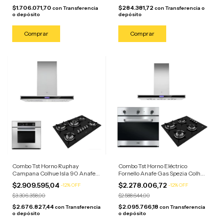
$1.706.071,70
$284.381,72
con
Transferencia
con
Transferencia o
o depósito
depósito
Combo Tst Horno Ruphay
Combo Tst Horno Eléctrico
Campana Colhue Isla 90 Anafe
Fornello Anafe Gas Spezia Colhue
Spezia 5 H Acero Inoxidable
Gris
$2.909.595,04
$2.278.006,72
-
12
%
OFF
-
12
%
OFF
$3.306.358,00
$2.588.644,00
$2.676.827,44
$2.095.766,18
con
Transferencia
con
Transferencia
o depósito
o depósito