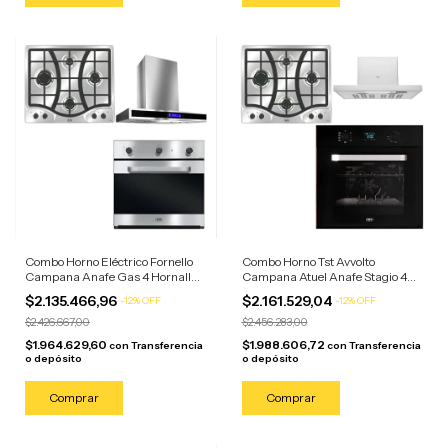
Combo Horno Eléctrico Fornello
Combo Horno Tst Avvolto
Campana Anafe Gas 4 Hornallas
Campana Atuel Anafe Stagio 4
Acero Inoxidable
Horn Negro/anafe Campana
$2.135.466,96
$2.161.529,04
-
12
%
OFF
-
12
%
OFF
Acero
$2.426.667,00
$2.456.283,00
$1.964.629,60
$1.988.606,72
con
Transferencia
con
Transferencia
o depósito
o depósito