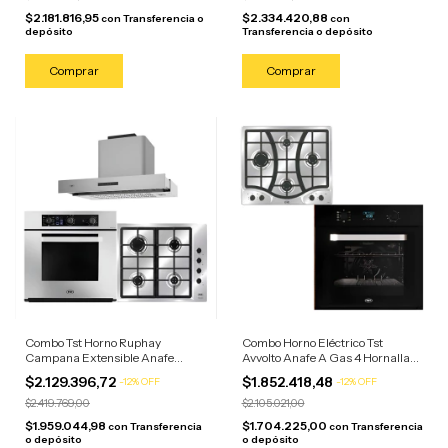
$2.181.816,95
$2.334.420,88
con
Transferencia o
con
depósito
Transferencia o depósito
Combo Tst Horno Ruphay
Combo Horno Eléctrico Tst
Campana Extensible Anafe
Avvolto Anafe A Gas 4 Hornallas
Sulata 4 Horn Acero Inoxidable
Negro/anafe Acero
$2.129.396,72
$1.852.418,48
-
12
%
OFF
-
12
%
OFF
$2.419.769,00
$2.105.021,00
$1.959.044,98
$1.704.225,00
con
Transferencia
con
Transferencia
o depósito
o depósito