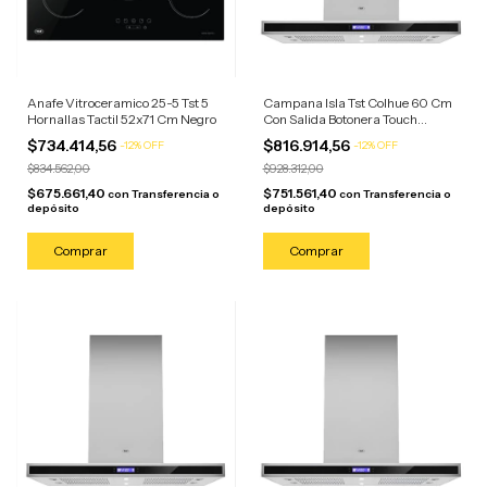
Anafe Vitroceramico 25-5 Tst 5
Campana Isla Tst Colhue 60 Cm
Hornallas Tactil 52x71 Cm Negro
Con Salida Botonera Touch
Plateado
$734.414,56
$816.914,56
-
12
%
OFF
-
12
%
OFF
$834.562,00
$928.312,00
$675.661,40
$751.561,40
con
Transferencia o
con
Transferencia o
depósito
depósito