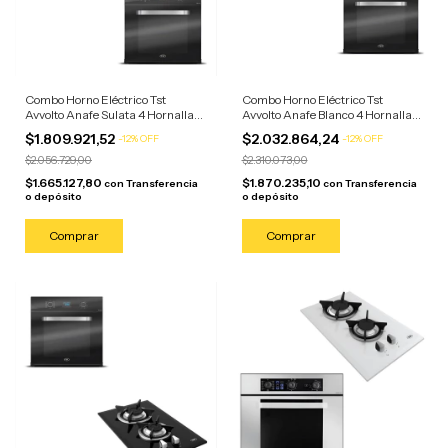
Combo Horno Eléctrico Tst
Combo Horno Eléctrico Tst
Avvolto Anafe Sulata 4 Hornallas
Avvolto Anafe Blanco 4 Hornallas
Negro/anafe Acero
Negro/anafe Blanco
$1.809.921,52
$2.032.864,24
-
12
%
OFF
-
12
%
OFF
$2.056.729,00
$2.310.073,00
$1.665.127,80
$1.870.235,10
con
Transferencia
con
Transferencia
o depósito
o depósito