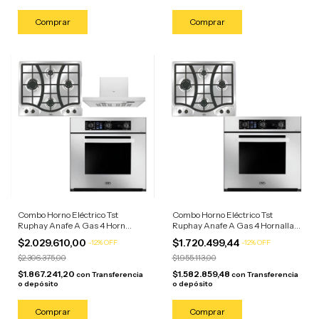
Combo Horno Eléctrico Tst
Combo Horno Eléctrico Tst
Ruphay Anafe A Gas 4 Horn
Ruphay Anafe A Gas 4 Hornallas
Campana Acero Inoxidable
Acero Inoxidable/anafe Acero
$2.029.610,00
$1.720.499,44
-
12
%
OFF
-
12
%
OFF
$2.306.375,00
$1.955.113,00
$1.867.241,20
$1.582.859,48
con
Transferencia
con
Transferencia
o depósito
o depósito