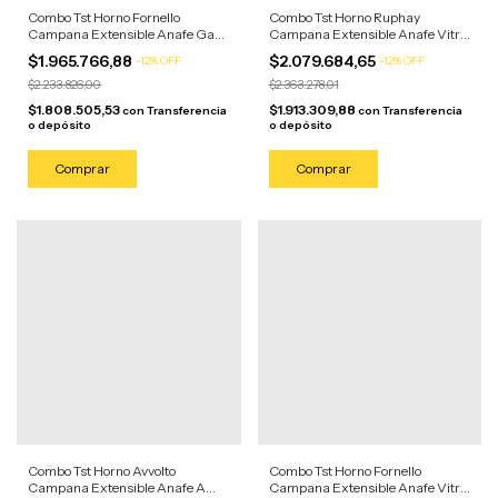
Combo Tst Horno Fornello
Combo Tst Horno Ruphay
Campana Extensible Anafe Gas
Campana Extensible Anafe Vitro
4 Horn Acero Inoxidable/negro
4 Horn Acero Inoxidable/anafe
$1.965.766,88
$2.079.684,65
-
12
%
OFF
-
12
%
OFF
Negro
$2.233.826,00
$2.363.278,01
$1.808.505,53
$1.913.309,88
con
Transferencia
con
Transferencia
o depósito
o depósito
Combo Tst Horno Avvolto
Combo Tst Horno Fornello
Campana Extensible Anafe A
Campana Extensible Anafe Vitro