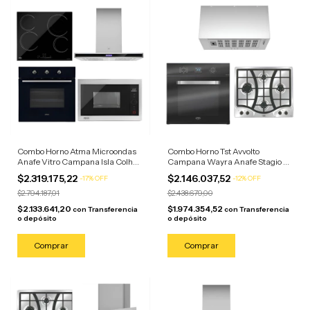
Combo Horno Atma Microondas
Combo Horno Tst Avvolto
Anafe Vitro Campana Isla Colhue
Campana Wayra Anafe Stagio 4
Acero Inoxidable/anafe Negro
Horn Negro/anafe Campana
$2.319.175,22
$2.146.037,52
-
17
%
OFF
-
12
%
OFF
Acero
$2.794.187,01
$2.438.679,00
$2.133.641,20
$1.974.354,52
con
Transferencia
con
Transferencia
o depósito
o depósito