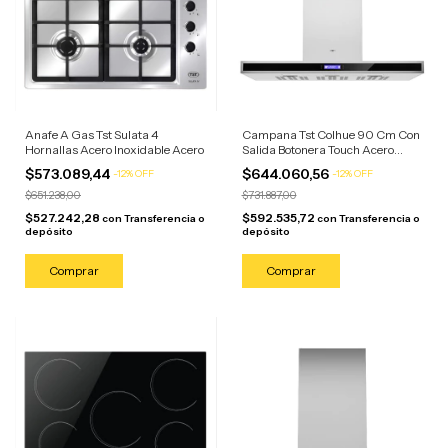
Anafe A Gas Tst Sulata 4
Campana Tst Colhue 90 Cm Con
Hornallas Acero Inoxidable Acero
Salida Botonera Touch Acero
Plateado
$573.089,44
$644.060,56
-
12
%
OFF
-
12
%
OFF
$651.238,00
$731.887,00
$527.242,28
$592.535,72
con
Transferencia o
con
Transferencia o
depósito
depósito