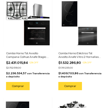
Combo Horno Tst Avvolto
Combo Horno Eléctrico Tst
Campana Colhue Anafe Stagio 4
Avvolto Anafe Vitro 2 Hornallas
Horn Horno Negro/anafe
Negro/anafe Negro
$2.431.015,84
$1.532.286,80
-
12
%
OFF
-
12
%
OFF
Campana Acero
$2.762.518,00
$1.741.235,00
$2.236.534,57
$1.409.703,86
con
Transferencia
con
Transferencia
o depósito
o depósito