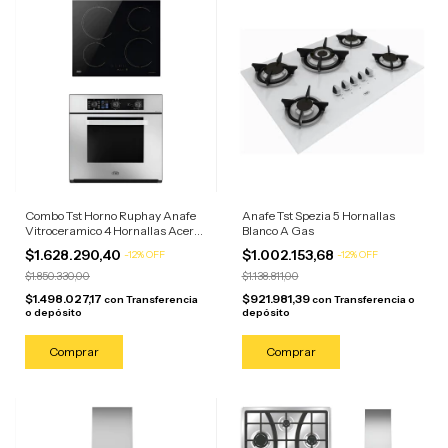
Combo Tst Horno Ruphay Anafe
Anafe Tst Spezia 5 Hornallas
Vitroceramico 4 Hornallas Acero
Blanco A Gas
Inoxidable
$1.628.290,40
$1.002.153,68
-
12
%
OFF
-
12
%
OFF
$1.850.330,00
$1.138.811,00
$1.498.027,17
$921.981,39
con
Transferencia
con
Transferencia o
o depósito
depósito