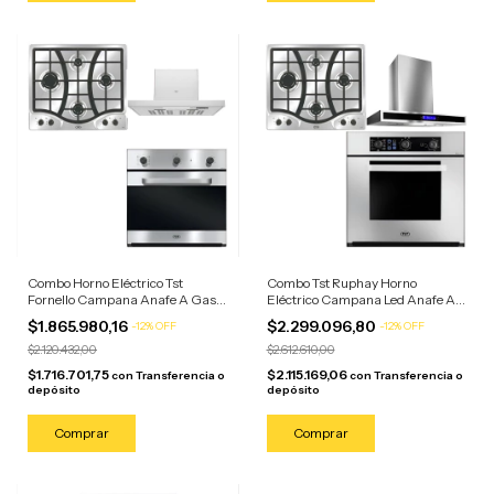
Combo Horno Eléctrico Tst
Combo Tst Ruphay Horno
Fornello Campana Anafe A Gas
Eléctrico Campana Led Anafe A
Acero Inoxidable
Gas 4 H Acero Inoxidable
$1.865.980,16
$2.299.096,80
-
12
%
OFF
-
12
%
OFF
$2.120.432,00
$2.612.610,00
$1.716.701,75
$2.115.169,06
con
Transferencia o
con
Transferencia o
depósito
depósito