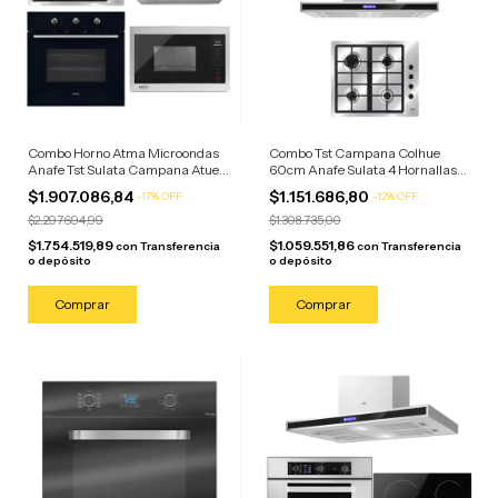
Combo Horno Atma Microondas
Combo Tst Campana Colhue
Anafe Tst Sulata Campana Atuel
60cm Anafe Sulata 4 Hornallas
Acero Inoxidable/anafe Negro
Acero
$1.907.086,84
$1.151.686,80
-
17
%
OFF
-
12
%
OFF
$2.297.694,99
$1.308.735,00
$1.754.519,89
$1.059.551,86
con
Transferencia
con
Transferencia
o depósito
o depósito