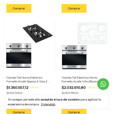
Combo Tst Horno Electrico
Combo Tst Electrico Horno
Fornello Anafe Spezia A Gas 2
Fornello Anafe Vitro Blanco 5
Horn Acero Inoxidable/anafe
Horn Acero Inoxidable/anafe
$1.350.557,12
$2.032.610,80
-
12
%
OFF
-
12
%
OFF
Negro
Blanco
$1.534.724,00
$2.309.785,00
$1.242.512,55
$1.870.001,94
con
Transferencia
con
Transferencia
Al navegar por este sitio
aceptás el uso de cookies
para agilizar tu
o depósito
o depósito
experiencia de compra.
Entendido