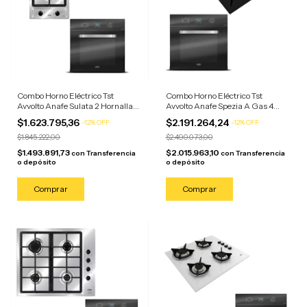
Combo Horno Eléctrico Tst
Combo Horno Eléctrico Tst
Avvolto Anafe Sulata 2 Hornallas
Avvolto Anafe Spezia A Gas 4
Negro/anafe Acero
Horn Negro/anafe Negro
$1.623.795,36
$2.191.264,24
-
12
%
OFF
-
12
%
OFF
$1.845.222,00
$2.490.073,00
$1.493.891,73
$2.015.963,10
con
Transferencia
con
Transferencia
o depósito
o depósito