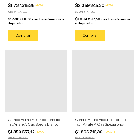
Blanco Acero Inoxidable/anafe
Acero Inoxidable/anafe Negro
$1.737.315,36
$2.059.345,20
-
12
%
OFF
-
12
%
OFF
Blanco
$1.974.222,00
$2.340.165,00
$1.598.330,13
$1.894.597,58
con
Transferencia o
con
Transferencia
depósito
o depósito
Combo Horno Eléctrico Fornello
Combo Horno Eléctrico Fornello
Tst Anafe A Gas Spezia Blanco
Tst+ Anafe A Gas Spezia 5horn
Acero Inoxidable/anafe Blanco
Acero Inoxidable/anafe Negro
$1.350.557,12
$1.895.715,36
-
12
%
OFF
-
12
%
OFF
$1.534.724,00
$2.154.222,00