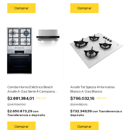
Combo Horno Eléctrico Bosch
Anafe Tst Spezia 4 Hornallas
Anafe A Gas Serie 4 Campana
Blanco A Gas Blanco
Tst Acero Inoxidable
$2.881.384,01
$796.032,16
-
17
%
OFF
-
12
%
OFF
$3.471.547,00
$904.582,00
$2.650.873,29
$732.349,59
con
con
Transferencia o
Transferencia o depósito
depósito