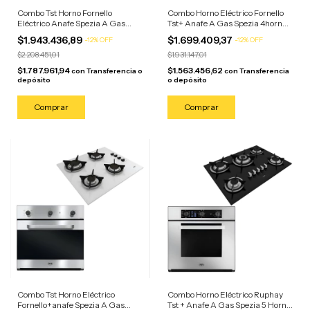
Combo Tst Horno Fornello
Combo Horno Eléctrico Fornello
Eléctrico Anafe Spezia A Gas
Tst+ Anafe A Gas Spezia 4horn
Blanco Acero Inoxidable/anafe
Acero Inoxidable/anafe Negro
$1.943.436,89
$1.699.409,37
-
12
%
OFF
-
12
%
OFF
Blanco
$2.208.451,01
$1.931.147,01
$1.787.961,94
$1.563.456,62
con
Transferencia o
con
Transferencia
depósito
o depósito
Combo Tst Horno Eléctrico
Combo Horno Eléctrico Ruphay
Fornello+anafe Spezia A Gas
Tst + Anafe A Gas Spezia 5 Horn