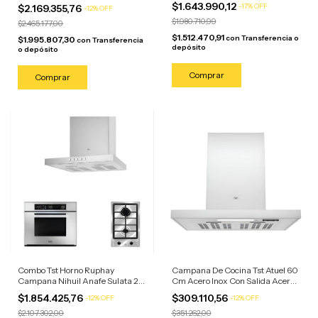
Negro
$1.643.990,12
-
17
%
OFF
$2.169.355,76
-
12
%
OFF
$1.980.710,99
$2.465.177,00
$1.512.470,91
con
Transferencia o
$1.995.807,30
con
Transferencia
depósito
o depósito
Combo Tst Horno Ruphay
Campana De Cocina Tst Atuel 60
Campana Nihuil Anafe Sulata 2
Cm Acero Inox Con Salida Acero
Hornallas Acero Inoxidable
Inoxidable Cuadrada
$1.854.425,76
$309.110,56
-
12
%
OFF
-
12
%
OFF
$2.107.302,00
$351.262,00