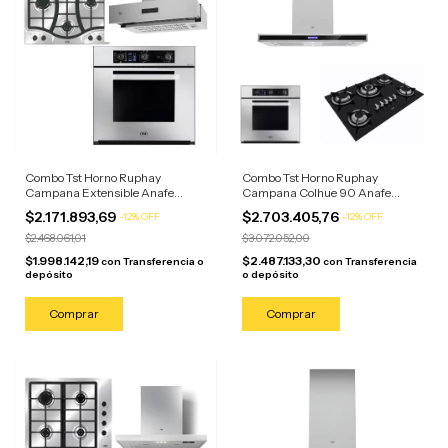
Combo Tst Horno Ruphay
Combo Tst Horno Ruphay
Campana Extensible Anafe
Campana Colhue 90 Anafe
Stagio 4 Horn Acero Inoxidable
Spezia 5 Negro
$2.171.893,69
$2.703.405,76
-
12
%
OFF
-
12
%
OFF
$2.468.061,01
$3.072.052,00
$1.998.142,19
$2.487.133,30
con
Transferencia o
con
Transferencia
depósito
o depósito