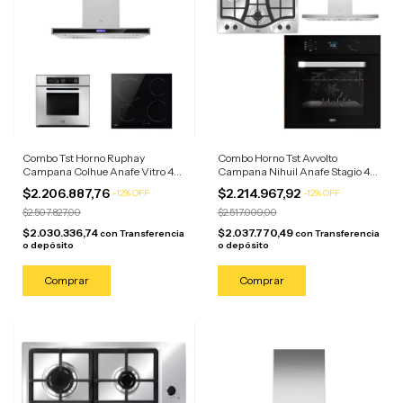
Combo Tst Horno Ruphay
Combo Horno Tst Avvolto
Campana Colhue Anafe Vitro 4
Campana Nihuil Anafe Stagio 4
Hornalla Acero Inoxidable
Horn Negro/anafe Campana
$2.206.887,76
$2.214.967,92
-
12
%
OFF
-
12
%
OFF
Acero
$2.507.827,00
$2.517.009,00
$2.030.336,74
$2.037.770,49
con
Transferencia
con
Transferencia
o depósito
o depósito