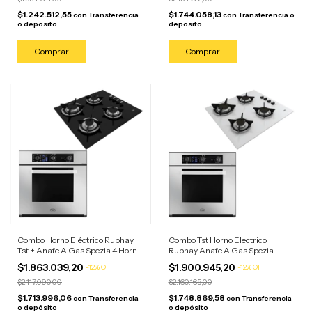
$1.242.512,55
$1.744.058,13
con
Transferencia
con
Transferencia o
o depósito
depósito
Combo Horno Eléctrico Ruphay
Combo Tst Horno Electrico
Tst + Anafe A Gas Spezia 4 Horn
Ruphay Anafe A Gas Spezia
Acero Inoxidable/anafe Negro
Blanco Acero Inoxidable/anafe
$1.863.039,20
$1.900.945,20
-
12
%
OFF
-
12
%
OFF
Blanco
$2.117.090,00
$2.160.165,00
$1.713.996,06
$1.748.869,58
con
Transferencia
con
Transferencia
o depósito
o depósito