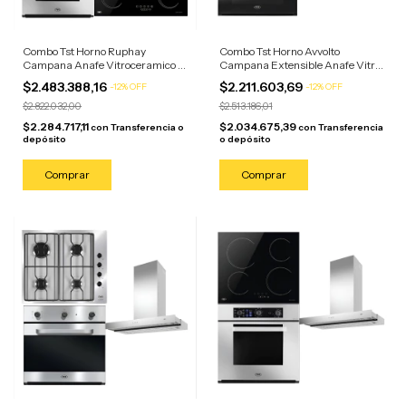
Combo Tst Horno Ruphay
Combo Tst Horno Avvolto
Campana Anafe Vitroceramico 5
Campana Extensible Anafe Vitro
Horn Horno Acero/anafe Negro
4 Horn Acero/anafe Negro
$2.483.388,16
$2.211.603,69
-
12
%
OFF
-
12
%
OFF
$2.822.032,00
$2.513.186,01
$2.284.717,11
$2.034.675,39
con
Transferencia o
con
Transferencia
depósito
o depósito