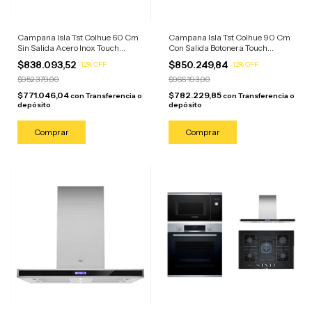
Campana Isla Tst Colhue 60 Cm
Campana Isla Tst Colhue 90 Cm
Sin Salida Acero Inox Touch
Con Salida Botonera Touch
Plateado
Plateado
$838.093,52
$850.249,84
-
12
%
OFF
-
12
%
OFF
$952.379,00
$966.193,00
$771.046,04
$782.229,85
con
Transferencia o
con
Transferencia o
depósito
depósito