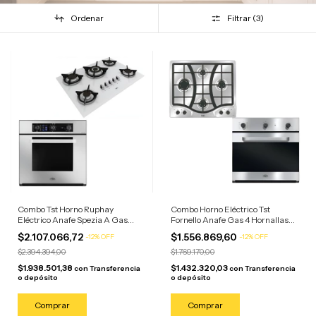
Ordenar
Filtrar (
3
)
Combo Tst Horno Ruphay
Combo Horno Eléctrico Tst
Eléctrico Anafe Spezia A Gas
Fornello Anafe Gas 4 Hornallas
Blanco Acero Inoxidable/anafe
Acero/anafe Acero
$2.107.066,72
$1.556.869,60
-
12
%
OFF
-
12
%
OFF
Blanco
$2.394.394,00
$1.769.170,00
$1.938.501,38
$1.432.320,03
con
Transferencia
con
Transferencia
o depósito
o depósito