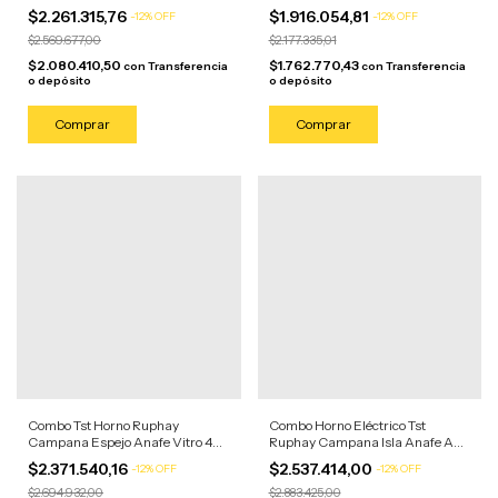
Gas 4 Horn Negro/anafe Acero
4 Horn Acero Inoxidable/negro
$2.261.315,76
$1.916.054,81
-
12
%
OFF
-
12
%
OFF
$2.569.677,00
$2.177.335,01
$2.080.410,50
$1.762.770,43
con
Transferencia
con
Transferencia
o depósito
o depósito
Combo Tst Horno Ruphay
Combo Horno Eléctrico Tst
Campana Espejo Anafe Vitro 4
Ruphay Campana Isla Anafe A
Hornalla Acero Inoxidable/anafe
Gas Acero Inoxidable
$2.371.540,16
$2.537.414,00
-
12
%
OFF
-
12
%
OFF
Negro
$2.694.932,00
$2.883.425,00