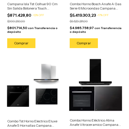
Campana Isla Tst Colhue 90 Cm
Combo Horno Bosch Anafe A Gas
Sin Salida Botonera Touch
Serie 6 Microondas Campana
Plateado
Acero Inoxidable / Microondas
$871.428,80
$5.419.303,23
-
12
%
OFF
-
17
%
OFF
Negro
$990.260,00
$6.529.281,00
$801.714,50
$4.985.758,97
con
Transferencia o
con
Transferencia
depósito
o depósito
Combo Horno Eléctrico Atma
Combo Tst Horno Electrico Eluxe
Anafe Vitroceramico Campana
Anafe 5 Hornallas Campana
Negra Negro