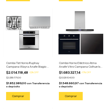
Combo Tst Horno Ruphay
Combo Horno Eléctrico Atma
Campana Wayra Anafe Stagio 4
Anafe Vitro Campana Colhue Isla
Hornallas Acero Inoxidable
Negro
$2.014.118,48
$1.683.327,14
-
12
%
OFF
-
17
%
OFF
$2.288.771,00
$2.028.104,99
$1.852.989,00
$1.548.660,97
con
Transferencia
con
Transferencia
o depósito
o depósito