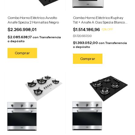
Combo Horno Eléctrico Avvolto
Combo Horno Eléctrico Ruphay
Anafe Spezia 2 Hornallas Negro
Tst + Anafe A Gas Spezia Blanco
Acero Inoxidable/anafe Blanco
$2.266.998,01
$1.514.186,96
-
12
%
OFF
$1.720.667,00
$2.085.638,17
con
Transferencia
o depósito
$1.393.052,00
con
Transferencia
o depósito