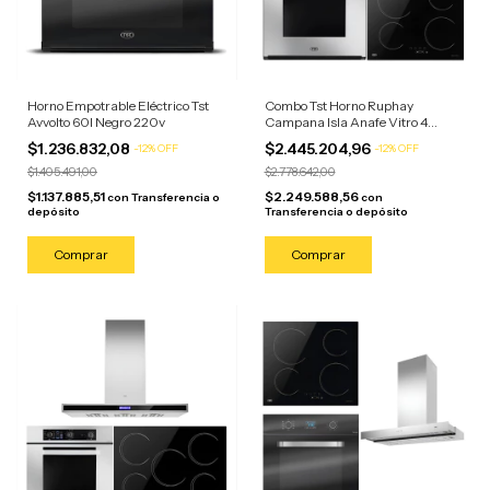
Horno Empotrable Eléctrico Tst
Combo Tst Horno Ruphay
Avvolto 60l Negro 220v
Campana Isla Anafe Vitro 4
Hornallas Horno Acero/anafe
$1.236.832,08
$2.445.204,96
-
12
%
OFF
-
12
%
OFF
Negro
$1.405.491,00
$2.778.642,00
$1.137.885,51
$2.249.588,56
con
Transferencia o
con
depósito
Transferencia o depósito