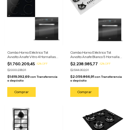
Combo Horno Eléctrico Tst
Combo Horno Eléctrico Tst
Avvolto Anafe Vitro 4 Hornallas
Avvolto Anafe Blanco 5 Hornallas
Negro/anafe Negro
Negro/anafe Blanco
$1.760.209,45
$2.238.985,77
-
12
%
OFF
-
12
%
OFF
$2.000.238,01
$2.544.302,01
$1.619.392,69
$2.059.866,91
con
Transferencia
con
Transferencia
o depósito
o depósito